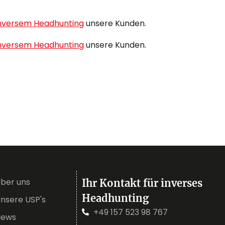
inversem Headhunting
unsere Kunden.
inversem Headhunting
unsere Kunden.
ber uns
Ihr Kontakt für inverses
Headhunting
nsere USP's
+49 157 523 98 767
News