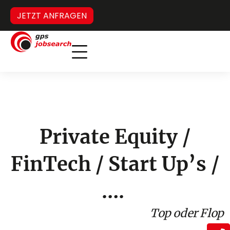
JETZT ANFRAGEN
Inverses Headhunting
Verdeckter Stellenmarkt
Private Equity /
FinTech / Start Up’s /
….
Top oder Flop