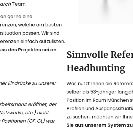
earch
Team.
nen gerne eine
renzen, welche am besten
situation passen. Wir sind
ferenzen einfach aufzulisten.
uss des Projektes sei an
Sinnvolle Refe
Headhunting
er Eindrücke zu unserer
Was nützt Ihnen die Referen
selber als 53-jähriger langj
Position im Raum München 
beitsmarkt eröffnet, der
Profilen und Ausgangssituat
etzwerke, etc.) nicht
zu suchen, möchten wir Ihn
Positionen (GF, GL) war
Sie aus unserem System z