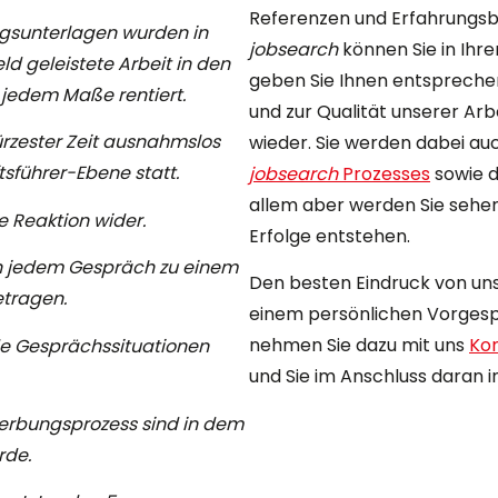
Referenzen und Erfahrungs
ngsunterlagen wurden in
jobsearch
können Sie in Ihr
d geleistete Arbeit in den
geben Sie Ihnen entsprechen
 jedem Maße rentiert.
und zur Qualität unserer Ar
rzester Zeit ausnahmslos
wieder. Sie werden dabei au
tsführer-Ebene statt.
jobsearch
Prozesses
sowie d
allem aber werden Sie sehe
e Reaktion wider.
Erfolge entstehen.
n jedem Gespräch zu einem
Den besten Eindruck von uns
etragen.
einem persönlichen Vorgesp
nehmen Sie dazu mit uns
Ko
de Gesprächssituationen
und Sie im Anschluss daran i
werbungsprozess sind in dem
rde.