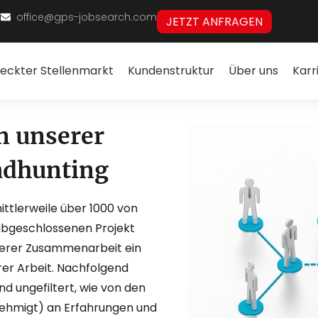
7
office@gps-jobsearch.com
JETZT ANFRAGEN
eckter Stellenmarkt
Kundenstruktur
Über uns
Karr
n unserer
adhunting
ittlerweile über 1000 von
abgeschlossenen Projekt
serer Zusammenarbeit ein
er Arbeit. Nachfolgend
und ungefiltert, wie von den
ehmigt) an Erfahrungen und