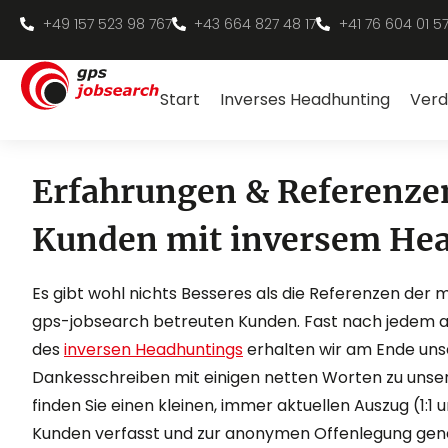
+49 157 523 98 767
+43 664 827 48 17
+41 76 604 01 5
Start
Inverses Headhunting
Verd
Erfahrungen & Referenze
Kunden mit inversem He
Es gibt wohl nichts Besseres als die Referenzen der m
gps-jobsearch betreuten Kunden. Fast nach jedem 
des
inversen Headhuntings
erhalten wir am Ende un
Dankesschreiben mit einigen netten Worten zu unser
finden Sie einen kleinen, immer aktuellen Auszug (1:1 
Kunden verfasst und zur anonymen Offenlegung gen