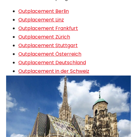
Outplacement Berlin
Outplacement Linz
Outplacement Frankfurt
Outplacement Zürich
Outplacement Stuttgart
Outplacement Österreich
Outplacement Deutschland
Outplacement in der Schweiz