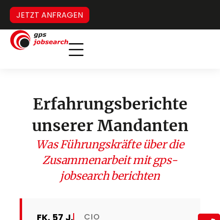
JETZT ANFRAGEN
Inverses Headhunting
Verdeckter Stellenmarkt
Erfahrungsberichte
unserer Mandanten
Was Führungskräfte über die
Zusammenarbeit mit gps-
jobsearch berichten
FK, 57 J.
CIO